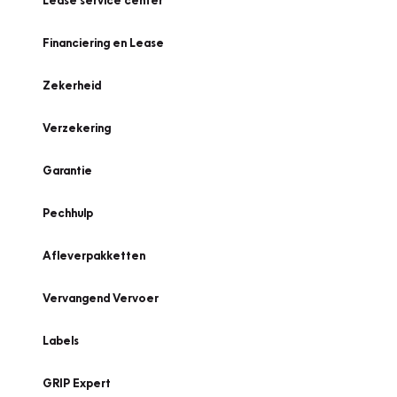
Lease service center
Financiering en Lease
Zekerheid
Verzekering
Garantie
Pechhulp
Afleverpakketten
Vervangend Vervoer
Labels
GRIP Expert