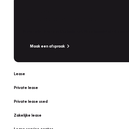
Plan een
Werkplaatsafspraak
Is uw auto toe aan Onderhoud, Bandenwissel of een Va
Maak een afspraak
Lease
Private lease
Private lease used
Zakelijke lease