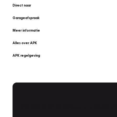
Direct naar
Garageafspraak
Meer informatie
Alles over APK
APK regelgeving
APK Keuring bij Vakgarage!
Is het weer tijd voor de jaarlijkse APK? Ga snel naar V