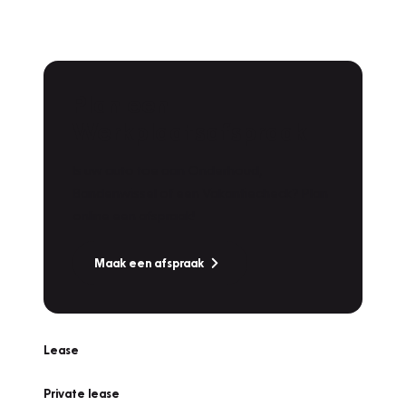
Plan een
Werkplaatsafspraak
Is uw auto toe aan Onderhoud,
Bandenwissel of een Vakantiecheck? Plan
online een afspraak!
Maak een afspraak
Lease
Private lease