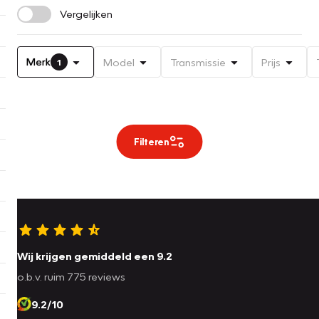
Vergelijken
Merk
Model
Transmissie
Prijs
1
Filteren
Wij krijgen gemiddeld een 9.2
o.b.v. ruim 775 reviews
9.2/10