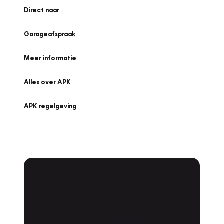
Direct naar
Garageafspraak
Meer informatie
Alles over APK
APK regelgeving
APK Keuring bij
Vakgarage!
Is het weer tijd voor de jaarlijkse APK? Ga