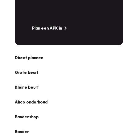
snel naar Vakgarage bij u in de buurt, en ga
zonder zorgen de weg op!
Plan een APK in
Direct plannen
Grote beurt
Kleine beurt
Airco onderhoud
Bandenshop
Banden