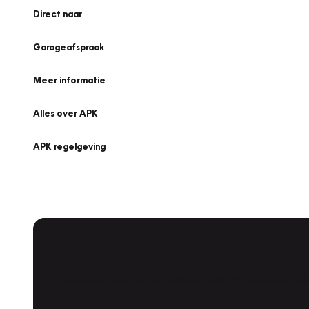
Direct naar
Garageafspraak
Meer informatie
Alles over APK
APK regelgeving
APK Keuring bij Vakgarage!
Is het weer tijd voor de jaarlijkse APK? Ga snel naar V