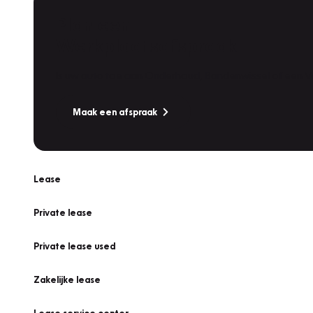
Plan een
Werkplaatsafspraak
Is uw auto toe aan Onderhoud, Bandenwissel of een Va
Maak een afspraak
Lease
Private lease
Private lease used
Zakelijke lease