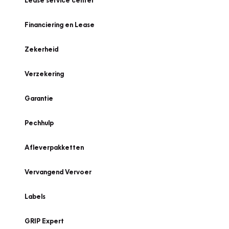
Lease service center
Financiering en Lease
Zekerheid
Verzekering
Garantie
Pechhulp
Afleverpakketten
Vervangend Vervoer
Labels
GRIP Expert