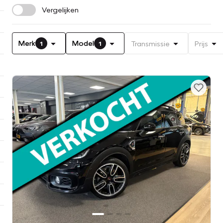
Vergelijken
Merk
Model
Transmissie
Prijs
1
1