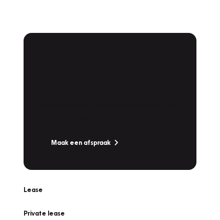
Plan een
Werkplaatsafspraak
Is uw auto toe aan Onderhoud,
Bandenwissel of een Vakantiecheck? Plan
online een afspraak!
Maak een afspraak
Lease
Private lease