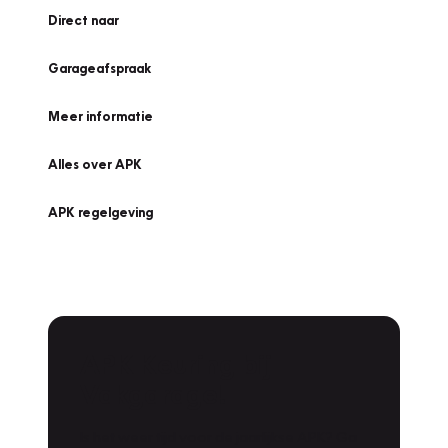
Direct naar
Garageafspraak
Meer informatie
Alles over APK
APK regelgeving
APK Keuring bij
Vakgarage!
Is het weer tijd voor de jaarlijkse APK? Ga