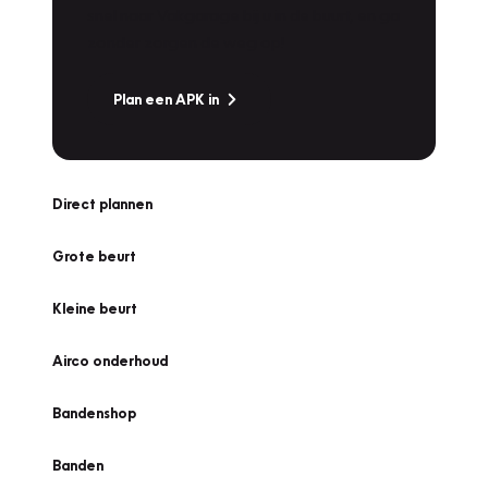
snel naar Vakgarage bij u in de buurt, en ga
zonder zorgen de weg op!
Plan een APK in
Direct plannen
Grote beurt
Kleine beurt
Airco onderhoud
Bandenshop
Banden