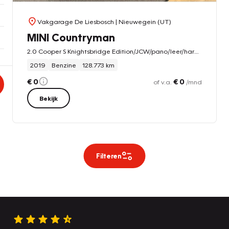
Vakgarage De Liesbosch
| Nieuwegein (UT)
MINI Countryman
2.0 Cooper S Knightsbridge Edition/JCW/pano/leer/harman kardon/vol
2019
Benzine
128.773 km
€ 0
€ 0
of v.a.
/mnd
Bekijk
Filteren