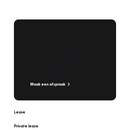
Plan een
Werkplaatsafspraak
Is uw auto toe aan Onderhoud,
Bandenwissel of een Vakantiecheck? Plan
online een afspraak!
Maak een afspraak
Lease
Private lease