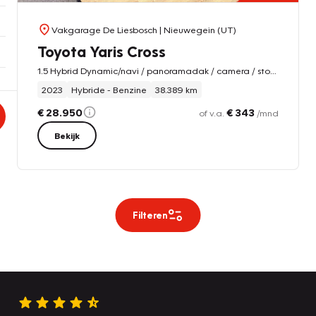
Vakgarage De Liesbosch
| Nieuwegein (UT)
Toyota Yaris Cross
1.5 Hybrid Dynamic/navi / panoramadak / camera / stoel stuur verw / dodehoek / lane assist
2023
Hybride - Benzine
38.389 km
€ 28.950
€ 343
of v.a.
/mnd
Bekijk
Filteren