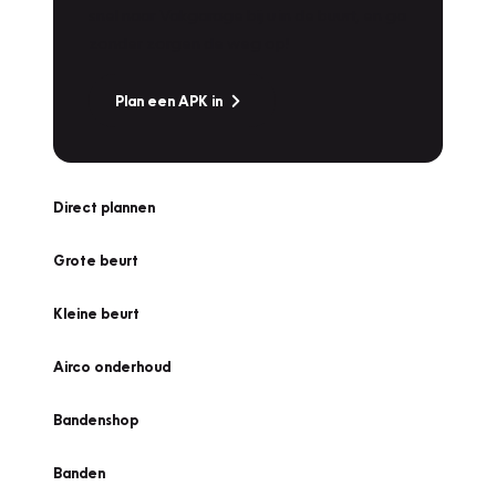
snel naar Vakgarage bij u in de buurt, en ga
zonder zorgen de weg op!
Plan een APK in
Direct plannen
Grote beurt
Kleine beurt
Airco onderhoud
Bandenshop
Banden