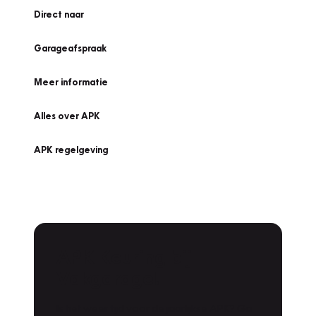
Direct naar
Garageafspraak
Meer informatie
Alles over APK
APK regelgeving
APK Keuring bij
Vakgarage!
Is het weer tijd voor de jaarlijkse APK? Ga