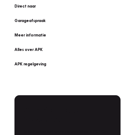
Direct naar
Garageafspraak
Meer informatie
Alles over APK
APK regelgeving
APK Keuring bij
Vakgarage!
Is het weer tijd voor de jaarlijkse APK? Ga