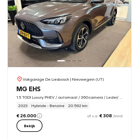
Vakgarage De Liesbosch
| Nieuwegein (UT)
MG EHS
1.5 TGDI Luxury PHEV / automaat / 360camera / Leder/ carplay / Panorama-dak
2023
Hybride - Benzine
20.592 km
€ 26.000
€ 308
of v.a.
/mnd
Bekijk