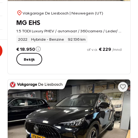
Vakgarage De Liesbosch
| Nieuwegein (UT)
MG EHS
1.5 TGDI Luxury PHEV / automaat / 360camera / Leder/ carplay / Panorama-dak
2022
Hybride - Benzine
92.136 km
€ 18.950
€ 229
of v.a.
/mnd
Bekijk