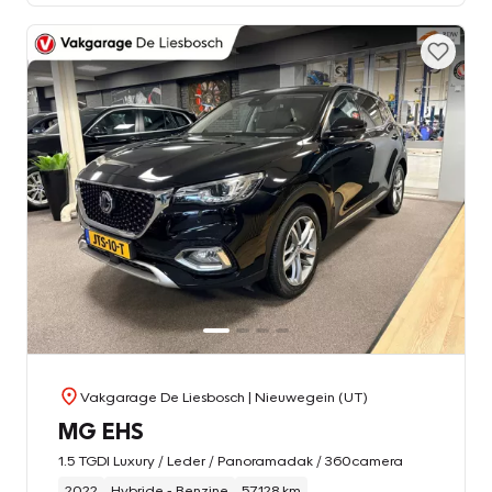
Vakgarage De Liesbosch
| Nieuwegein (UT)
MG EHS
1.5 TGDI Luxury / Leder / Panoramadak / 360camera
2022
Hybride - Benzine
57.128 km