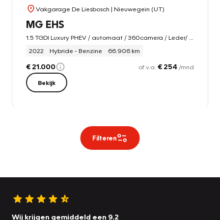
Vakgarage De Liesbosch
| Nieuwegein (UT)
MG EHS
1.5 TGDI Luxury PHEV / automaat / 360camera / Leder/ carplay / Panorama-dak
2022
Hybride - Benzine
66.906 km
€ 21.000
€ 254
of v.a.
/mnd
Bekijk
Filteren
Wij krijgen gemiddeld een 9.2