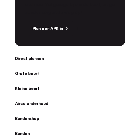
snel naar Vakgarage bij u in de buurt, en ga
zonder zorgen de weg op!
Plan een APK in
Direct plannen
Grote beurt
Kleine beurt
Airco onderhoud
Bandenshop
Banden