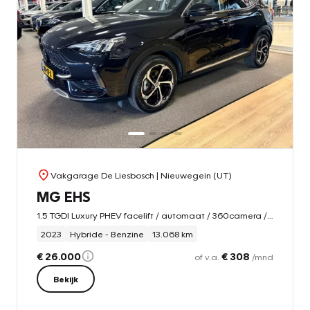
Vakgarage De Liesbosch
| Nieuwegein (UT)
MG EHS
1.5 TGDI Luxury PHEV facelift / automaat / 360camera / Leder/ carplay / Panorama-dak
2023
Hybride - Benzine
13.068 km
€ 26.000
€ 308
of v.a.
/mnd
Bekijk