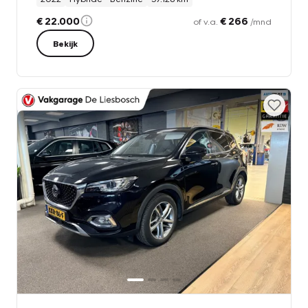
€ 22.000
€ 266
of v.a.
/mnd
Bekijk