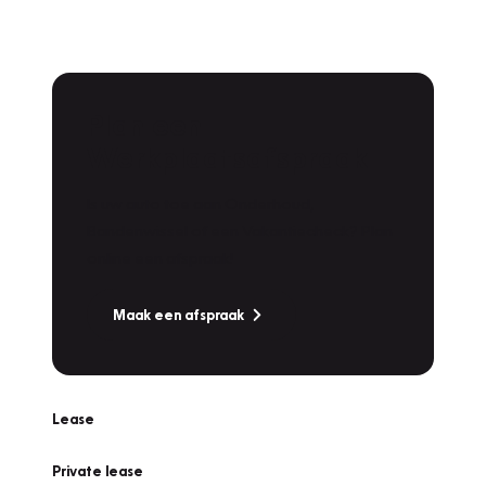
Plan een
Werkplaatsafspraak
Is uw auto toe aan Onderhoud,
Bandenwissel of een Vakantiecheck? Plan
online een afspraak!
Maak een afspraak
Lease
Private lease