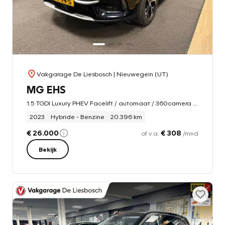
Vakgarage De Liesbosch
| Nieuwegein (UT)
MG EHS
1.5 TGDI Luxury PHEV Facelift / automaat / 360camera / Leder/ carplay / Panorama-dak
2023
Hybride - Benzine
20.396 km
€ 26.000
€ 308
of v.a.
/mnd
Bekijk