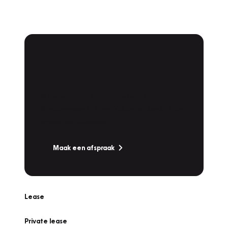
Plan een
Werkplaatsafspraak
Is uw auto toe aan Onderhoud,
Bandenwissel of een Vakantiecheck? Plan
online een afspraak!
Maak een afspraak
Lease
Private lease