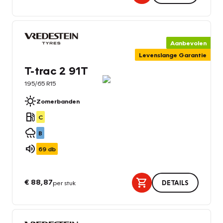
Aanbevolen
Levenslange Garantie
T-trac 2 91T
195/65 R15
Zomerbanden
C
B
69
db
€ 88,87
per stuk
DETAILS