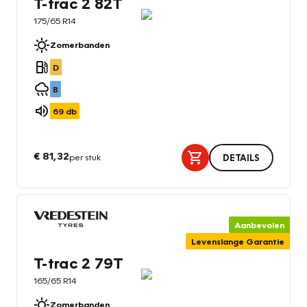
T-trac 2 82T
175/65 R14
Zomerbanden
D
B
69
db
€ 81,32
per stuk
DETAILS
Aanbevolen
Levenslange Garantie
T-trac 2 79T
165/65 R14
Zomerbanden