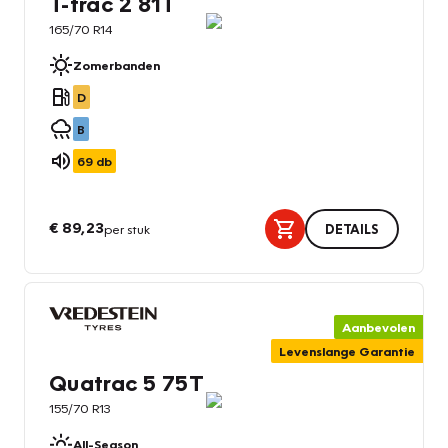
T-trac 2 81T
165/70 R14
Zomerbanden
D
B
69
db
€ 89,23
per stuk
DETAILS
Aanbevolen
Levenslange Garantie
Quatrac 5 75T
155/70 R13
All-Season