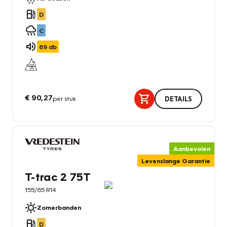
D
C
69
db
€ 90,27
per stuk
DETAILS
Aanbevolen
Levenslange Garantie
T-trac 2 75T
155/65 R14
Zomerbanden
D