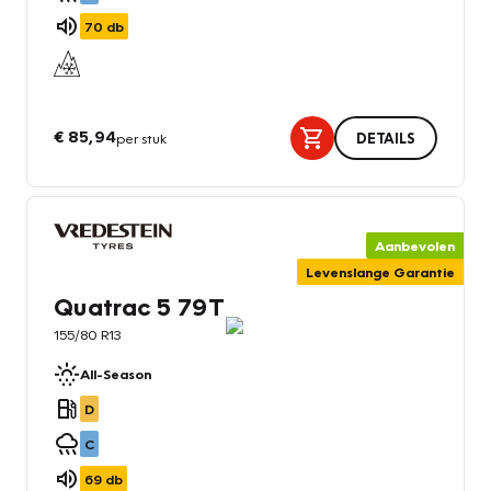
70
db
€ 85,94
per stuk
DETAILS
Aanbevolen
Levenslange Garantie
Quatrac 5 79T
155/80 R13
All-Season
D
C
69
db