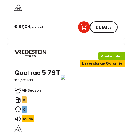
€ 87,04
per stuk
DETAILS
Aanbevolen
Levenslange Garantie
Quatrac 5 79T
165/70 R13
All-Season
D
C
69
db