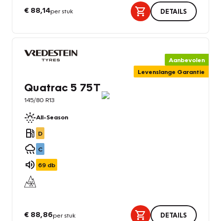
€ 88,14
per stuk
DETAILS
Aanbevolen
Levenslange Garantie
Quatrac 5 75T
145/80 R13
All-Season
D
C
69
db
€ 88,86
per stuk
DETAILS