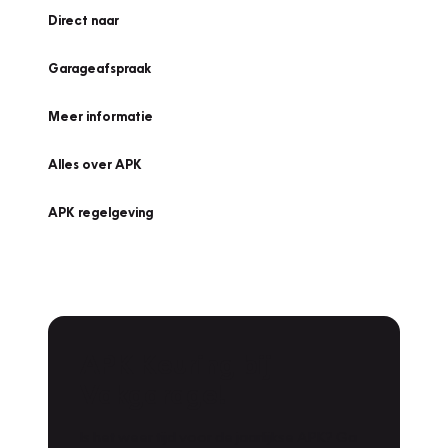
Direct naar
Garageafspraak
Meer informatie
Alles over APK
APK regelgeving
APK Keuring bij
Vakgarage!
Is het weer tijd voor de jaarlijkse APK? Ga