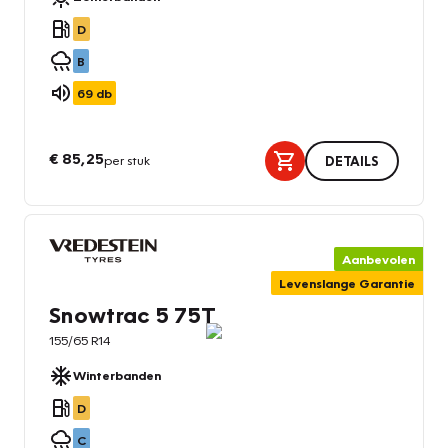
D
B
69
db
€ 85,25
per stuk
DETAILS
Aanbevolen
Levenslange Garantie
Snowtrac 5 75T
155/65 R14
Winterbanden
D
C