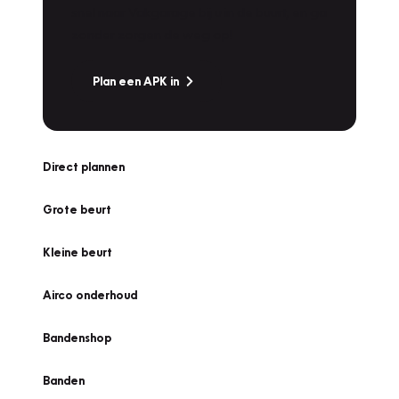
snel naar Vakgarage bij u in de buurt, en ga
zonder zorgen de weg op!
Plan een APK in
Direct plannen
Grote beurt
Kleine beurt
Airco onderhoud
Bandenshop
Banden