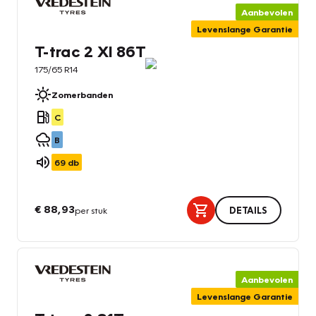
Aanbevolen
Levenslange Garantie
T-trac 2 Xl 86T
175/65 R14
Zomerbanden
C
B
69
db
€ 88,93
per stuk
DETAILS
Aanbevolen
Levenslange Garantie