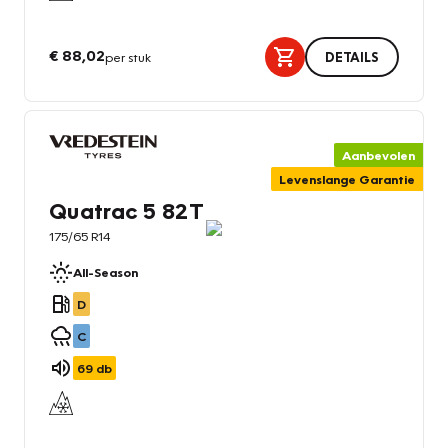
€ 88,02
per stuk
DETAILS
Aanbevolen
Levenslange Garantie
Quatrac 5 82T
175/65 R14
All-Season
D
C
69
db