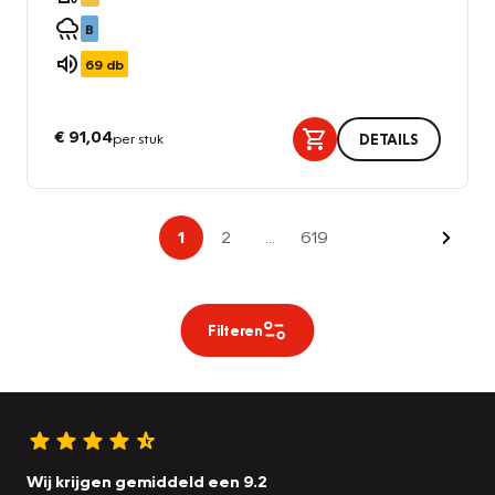
B
69
db
€ 91,04
per stuk
DETAILS
Volge
1
2
...
619
Filteren
Wij krijgen gemiddeld een 9.2