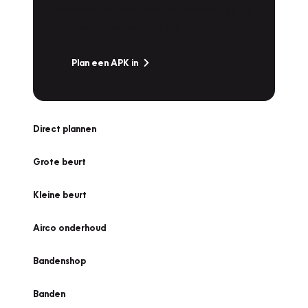
snel naar Vakgarage bij u in de buurt, en ga
zonder zorgen de weg op!
Plan een APK in
Direct plannen
Grote beurt
Kleine beurt
Airco onderhoud
Bandenshop
Banden