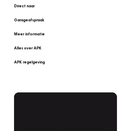
Direct naar
Garageafspraak
Meer informatie
Alles over APK
APK regelgeving
APK Keuring bij
Vakgarage!
Is het weer tijd voor de jaarlijkse APK? Ga