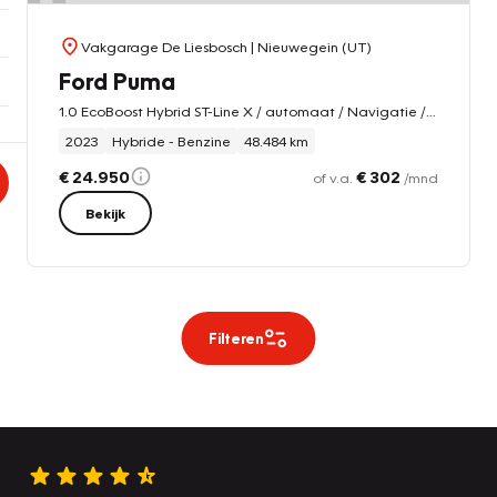
Vakgarage De Liesbosch
| Nieuwegein (UT)
Ford Puma
1.0 EcoBoost Hybrid ST-Line X / automaat / Navigatie /19 inch /camera/B&O adaptive -cruise
2023
Hybride - Benzine
48.484 km
€ 24.950
€ 302
of v.a.
/mnd
Bekijk
Filteren