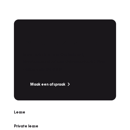
Plan een
Werkplaatsafspraak
Is uw auto toe aan Onderhoud,
Bandenwissel of een Vakantiecheck? Plan
online een afspraak!
Maak een afspraak
Lease
Private lease