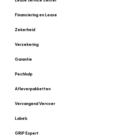
Lease service center
Financiering en Lease
Zekerheid
Verzekering
Garantie
Pechhulp
Afleverpakketten
Vervangend Vervoer
Labels
GRIP Expert