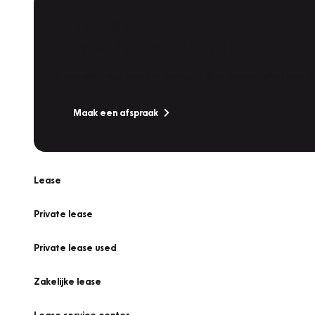
Plan een
Werkplaatsafspraak
Is uw auto toe aan Onderhoud, Bandenwissel of een Va
Maak een afspraak
Lease
Private lease
Private lease used
Zakelijke lease