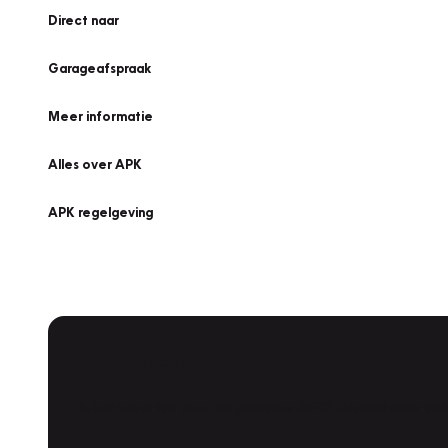
Direct naar
Garageafspraak
Meer informatie
Alles over APK
APK regelgeving
APK Keuring bij Vakgarage!
Is het weer tijd voor de jaarlijkse APK? Ga snel naar V