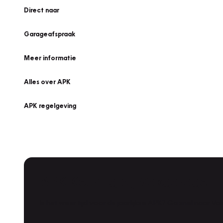
Direct naar
Garageafspraak
Meer informatie
Alles over APK
APK regelgeving
APK Keuring bij Vakgarage!
Is het weer tijd voor de jaarlijkse APK? Ga snel naar V