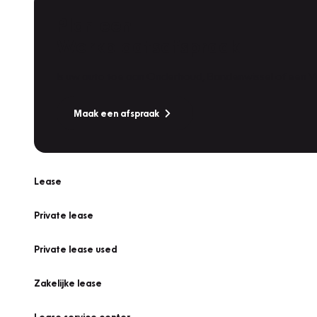
Plan een
Werkplaatsafspraak
Is uw auto toe aan Onderhoud, Bandenwissel of een Va
Maak een afspraak
Lease
Private lease
Private lease used
Zakelijke lease