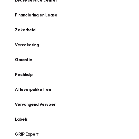
Lease service center
Financiering en Lease
Zekerheid
Verzekering
Garantie
Pechhulp
Afleverpakketten
Vervangend Vervoer
Labels
GRIP Expert