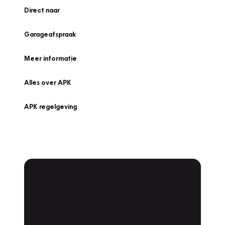
Direct naar
Garageafspraak
Meer informatie
Alles over APK
APK regelgeving
APK Keuring bij
Vakgarage!
Is het weer tijd voor de jaarlijkse APK? Ga