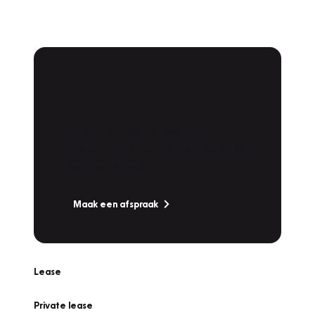
Plan een
Werkplaatsafspraak
Is uw auto toe aan Onderhoud,
Bandenwissel of een Vakantiecheck? Plan
online een afspraak!
Maak een afspraak
Lease
Private lease