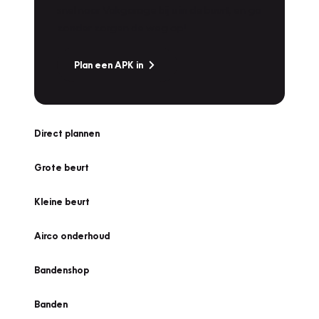
snel naar Vakgarage bij u in de buurt, en ga
zonder zorgen de weg op!
Plan een APK in
Direct plannen
Grote beurt
Kleine beurt
Airco onderhoud
Bandenshop
Banden