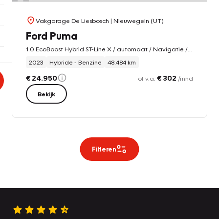
Vakgarage De Liesbosch
| Nieuwegein (UT)
Ford Puma
1.0 EcoBoost Hybrid ST-Line X / automaat / Navigatie /19 inch /camera/B&O adaptive -cruise
2023
Hybride - Benzine
48.484 km
€ 24.950
€ 302
of v.a.
/mnd
Bekijk
Filteren