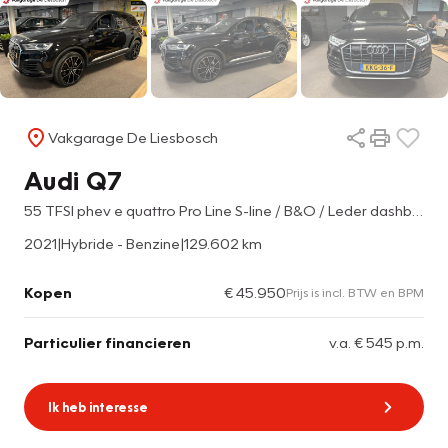
Vakgarage De Liesbosch
Audi Q7
55 TFSI phev e quattro Pro Line S-line / B&O / Leder dashboard / head-up / navigatie /
2021
|
Hybride - Benzine
|
129.602 km
Kopen
€ 45.950
Prijs is incl. BTW en BPM
Particulier financieren
v.a. € 545 p.m.
Ik heb interesse