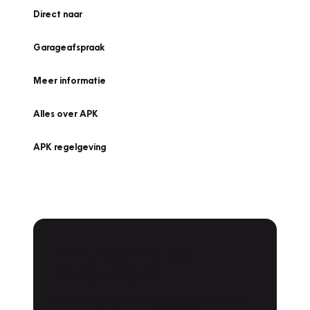
Direct naar
Garageafspraak
Meer informatie
Alles over APK
APK regelgeving
APK Keuring bij
Vakgarage!
Is het weer tijd voor de jaarlijkse APK? Ga