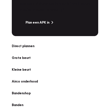
snel naar Vakgarage bij u in de buurt, en ga
zonder zorgen de weg op!
Plan een APK in
Direct plannen
Grote beurt
Kleine beurt
Airco onderhoud
Bandenshop
Banden