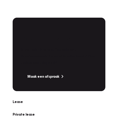
Plan een
Werkplaatsafspraak
Is uw auto toe aan Onderhoud,
Bandenwissel of een Vakantiecheck? Plan
online een afspraak!
Maak een afspraak
Lease
Private lease